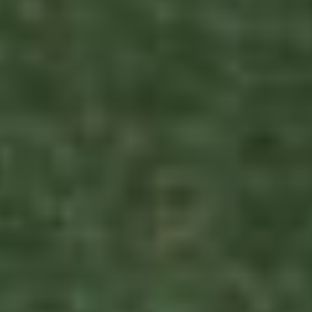
bonjour@vrai.studio