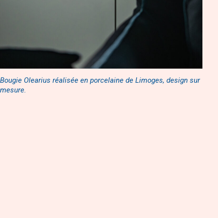
Bougie Olearius réalisée en porcelaine de Limoges, design sur
mesure.